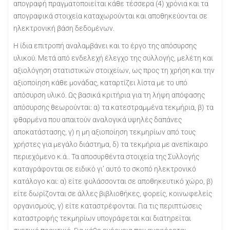
απογραφή πραγματοποιείται κάθε τέσσερα (4) χρόνια και τα
απογραφικά στοιχεία καταχωρούνται και αποθηκεύονται σε
ηλεκτρονική βάση δεδομένων.
Η ίδια επιτροπή αναλαμβάνει και το έργο της απόσυρσης
υλικού. Μετά από ενδελεχή έλεγχο της συλλογής, μελέτη και
αξιολόγηση στατιστικών στοιχείων, ως προς τη χρήση και την
αξιοποίηση κάθε μονάδας, καταρτίζει λίστα με το υπό
απόσυρση υλικό. Ως βασικά κριτήρια για τη λήψη απόφασης
απόσυρσης θεωρούνται: α) τα κατεστραμμένα τεκμήρια, β) τα
φθαρμένα που απαιτούν αναλογικά υψηλές δαπάνες
αποκατάστασης, γ) η μη αξιοποίηση τεκμηρίων από τους
χρήστες για μεγάλο διάστημα, δ) τα τεκμήρια με ανεπίκαιρο
περιεχόμενο κ.ά.. Τα αποσυρθέντα στοιχεία της Συλλογής
καταγράφονται σε ειδικό γι’ αυτό το σκοπό ηλεκτρονικό
κατάλογο και: α) είτε φυλάσσονται σε αποθηκευτικό χώρο, β)
είτε δωρίζονται σε άλλες βιβλιοθήκες, φορείς, κοινωφελείς
οργανισμούς, γ) είτε καταστρέφονται. Για τις περιπτώσεις
καταστροφής τεκμηρίων υπογράφεται και διατηρείται