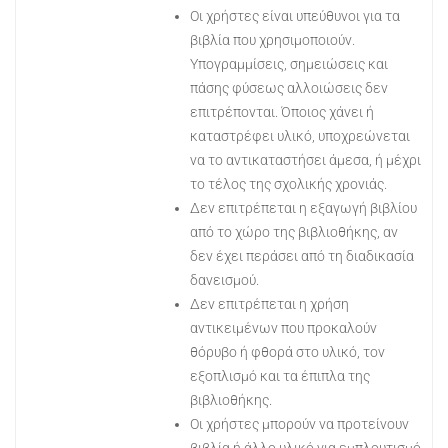
Οι χρήστες είναι υπεύθυνοι για τα
βιβλία που χρησιμοποιούν.
Υπογραμμίσεις, σημειώσεις και
πάσης φύσεως αλλοιώσεις δεν
επιτρέπονται. Όποιος χάνει ή
καταστρέφει υλικό, υποχρεώνεται
να το αντικαταστήσει άμεσα, ή μέχρι
το τέλος της σχολικής χρονιάς.
Δεν επιτρέπεται η εξαγωγή βιβλίου
από το χώρο της βιβλιοθήκης, αν
δεν έχει περάσει από τη διαδικασία
δανεισμού.
Δεν επιτρέπεται η χρήση
αντικειμένων που προκαλούν
θόρυβο ή φθορά στο υλικό, τον
εξοπλισμό και τα έπιπλα της
βιβλιοθήκης.
Οι χρήστες μπορούν να προτείνουν
βιβλία ή άλλο υλικό για εμπλουτισμό