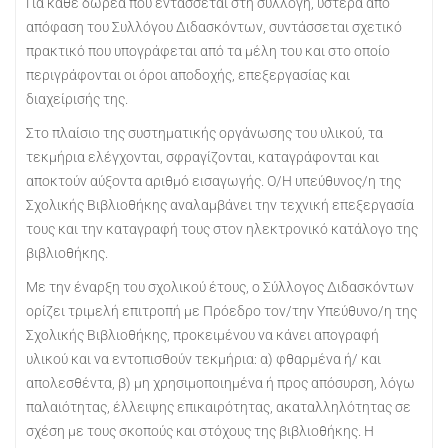
Για κάθε δωρεά που εντάσσεται στη συλλογή, ύστερα από
απόφαση του Συλλόγου Διδασκόντων, συντάσσεται σχετικό
πρακτικό που υπογράφεται από τα μέλη του και στο οποίο
περιγράφονται οι όροι αποδοχής, επεξεργασίας και
διαχείρισής της.
Στο πλαίσιο της συστηματικής οργάνωσης του υλικού, τα
τεκμήρια ελέγχονται, σφραγίζονται, καταγράφονται και
αποκτούν αύξοντα αριθμό εισαγωγής. Ο/Η υπεύθυνος/η της
Σχολικής Βιβλιοθήκης αναλαμβάνει την τεχνική επεξεργασία
τους και την καταγραφή τους στον ηλεκτρονικό κατάλογο της
βιβλιοθήκης.
Με την έναρξη του σχολικού έτους, ο Σύλλογος Διδασκόντων
ορίζει τριμελή επιτροπή με Πρόεδρο τον/την Υπεύθυνο/η της
Σχολικής Βιβλιοθήκης, προκειμένου να κάνει απογραφή
υλικού και να εντοπισθούν τεκμήρια: α) φθαρμένα ή/ και
απολεσθέντα, β) μη χρησιμοποιημένα ή προς απόσυρση, λόγω
παλαιότητας, έλλειψης επικαιρότητας, ακαταλληλότητας σε
σχέση με τους σκοπούς και στόχους της βιβλιοθήκης. Η