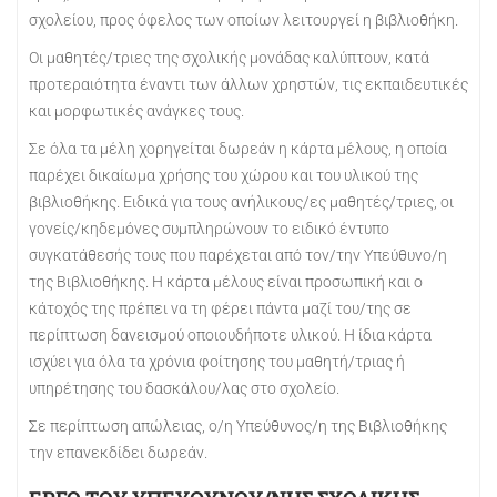
σχολείου, προς όφελος των οποίων λειτουργεί η βιβλιοθήκη.
Οι μαθητές/τριες της σχολικής μονάδας καλύπτουν, κατά
προτεραιότητα έναντι των άλλων χρηστών, τις εκπαιδευτικές
και μορφωτικές ανάγκες τους.
Σε όλα τα μέλη χορηγείται δωρεάν η κάρτα μέλους, η οποία
παρέχει δικαίωμα χρήσης του χώρου και του υλικού της
βιβλιοθήκης. Ειδικά για τους ανήλικους/ες μαθητές/τριες, οι
γονείς/κηδεμόνες συμπληρώνουν το ειδικό έντυπο
συγκατάθεσής τους που παρέχεται από τον/την Υπεύθυνο/η
της Βιβλιοθήκης. Η κάρτα μέλους είναι προσωπική και ο
κάτοχός της πρέπει να τη φέρει πάντα μαζί του/της σε
περίπτωση δανεισμού οποιουδήποτε υλικού. Η ίδια κάρτα
ισχύει για όλα τα χρόνια φοίτησης του μαθητή/τριας ή
υπηρέτησης του δασκάλου/λας στο σχολείο.
Σε περίπτωση απώλειας, ο/η Υπεύθυνος/η της Βιβλιοθήκης
την επανεκδίδει δωρεάν.