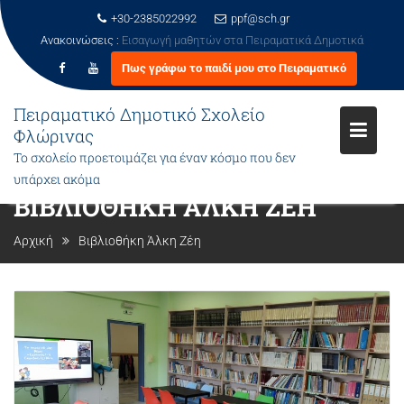
+30-2385022992
ppf@sch.gr
Ανακοινώσεις :
Εισαγωγή μαθητών στα Πειραματικά Δημοτικά
Πως γράφω το παιδί μου στο Πειραματικό
Μεταπηδήστε
Πειραματικό Δημοτικό Σχολείο
στο
Φλώρινας
περιεχόμενο
Το σχολείο προετοιμάζει για έναν κόσμο που δεν
υπάρχει ακόμα
ΒΙΒΛΙΟΘΉΚΗ ΆΛΚΗ ΖΈΗ
Αρχική
Βιβλιοθήκη Άλκη Ζέη