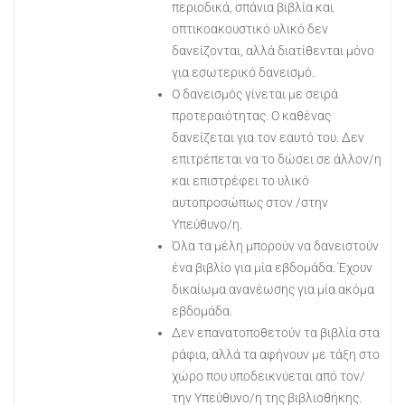
περιοδικά, σπάνια βιβλία και
οπτικοακουστικό υλικό δεν
δανείζονται, αλλά διατίθενται μόνο
για εσωτερικό δανεισμό.
Ο δανεισμός γίνεται με σειρά
προτεραιότητας. Ο καθένας
δανείζεται για τον εαυτό του. Δεν
επιτρέπεται να το δώσει σε άλλον/η
και επιστρέφει το υλικό
αυτοπροσώπως στον /στην
Υπεύθυνο/η.
Όλα τα μέλη μπορούν να δανειστούν
ένα βιβλίο για μία εβδομάδα. Έχουν
δικαίωμα ανανέωσης για μία ακόμα
εβδομάδα.
Δεν επανατοποθετούν τα βιβλία στα
ράφια, αλλά τα αφήνουν με τάξη στο
χώρο που υποδεικνύεται από τον/
την Υπεύθυνο/η της βιβλιοθήκης.