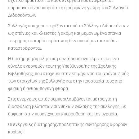
σχετικό πρακτικό. Για κάθε ενέργεια που αναφέρεται
παραπάνω είναι απαραίτητη η σύμφωνη γνώμη του Συλλόγου
Διδασκόντων.
Συλλογές που χαρακτηρίζονται από το Σύλλογο Διδασκόντων
ως σπάνιες και κλειστές ή ακόμη και μεμονωμένα σπάνια
τεκμήρια, σε καμία περίπτωση δεν αποσύρονται και δεν
καταστρέφονται.
Η διατήρηση/προληπτική συντήρηση αναφέρεται σε ένα
σύνολο ενεργειών του/της Υπεύθυνου/ης της Σχολικής
Βιβλιοθήκης, που στοχεύει στην επιμήκυνση του χρόνου ζωής
των στοιχείων της Συλλογής και στην προστασία τους από
φυσική ή ανθρωπογενή φθορά.
Στις ενέργειες αυτές συμπεριλαμβάνονται μέτρα για τη
διασφάλιση βέλτιστων συνθηκών φύλαξης της συλλογής, με
έμφαση στην πυρανίχνευση/πυρόσβεση και την υγρασία.
Οι ενέργειες διατήρησης/προληπτικής συντήρησης αφορούν
κυρίως: