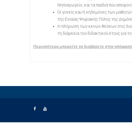
Νηπιαγωγείο, και τα παιδιά που αποφοι
Οι γονείς και/ή κηδεμόνες των μαθητώ
της Ενιαίας Ψηφιακής Πύλης της Δημόσι
Η πλήρωση των κενών θέσεων στις λοιπέ
τη διάρκεια του διδακτικού έτους για 
Περισσότερα μπορείτε να διαβάσετε στην απόφαση