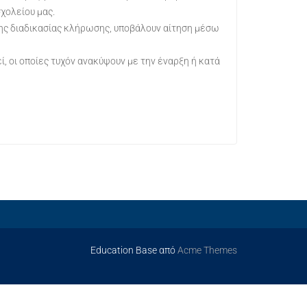
χολείου μας.
της διαδικασίας κλήρωσης, υποβάλουν αίτηση μέσω
, οι οποίες τυχόν ανακύψουν με την έναρξη ή κατά
Education Base από
Acme Themes