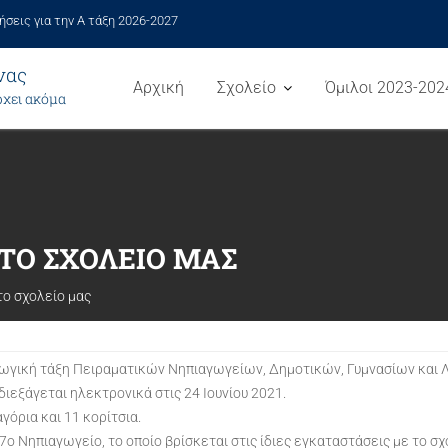
ήσεις για την Α τάξη 2026-2027
νας
Αρχική
Σχολείο
Όμιλοι 2023-202
ρχει ακόμα
ΣΤΟ ΣΧΟΛΕΊΟ ΜΑΣ
το σχολείο μας
γική τάξη Πειραματικών Νηπιαγωγείων, Δημοτικών, Γυμνασίων και Λ
ιεξάγεται ηλεκτρονικά στις 24 Ιουνίου 2021.
γόρια και 11 κορίτσια.
 7ο Νηπιαγωγείο, το οποίο βρίσκεται στις ίδιες εγκαταστάσεις με το σ