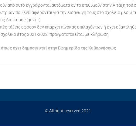
τούν από αυτό εγγράφονται αυτόματα αν το επιθυμούν στην Α τάξη του σ
ν/τριών που ενδιαφέρονται για την εισαγωγή τους στο σχολείο μέσω 
ας Διοίκησης (gov.gr)
ς τάξεις εφόσον δεν υπάρχει πίνακας επιλαχόντων ή έχει εξαντληθεί
το σχολικό έτος 2021-2022, πραγματοποιείται με κλήρωση
 όπως έχει δημοσιευτεί στην Εφημερίδα της Κυβερνήσεως
© All right reserved 2021