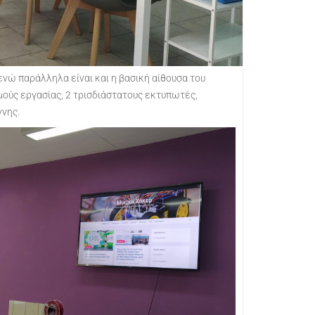
ενώ παράλληλα είναι και η βασική αίθουσα του
μούς εργασίας, 2 τρισδιάστατους εκτυπωτές,
ννης.