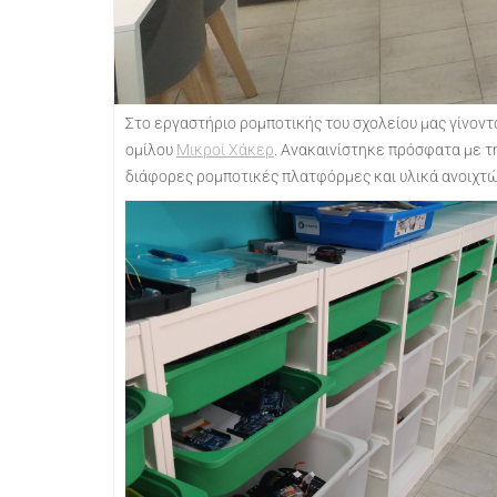
Στο εργαστήριο ρομποτικής του σχολείου μας γίνοντα
ομίλου
Μικροί Χάκερ
. Ανακαινίστηκε πρόσφατα με τ
διάφορες ρομποτικές πλατφόρμες και υλικά ανοιχτών