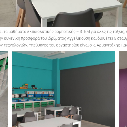
ι τα μαθήματα εκπαιδευτικής ρομποτικής – STEM για όλες τις τάξεις, 
ην ευγενική προσφορά του ιδρύματος Αγγελικούση και διαθέτει 5 σταθ
 τεχνολογιών. Υπεύθυνος του εργαστηρίου είναι ο κ. Αρβανιτάκης Γιά