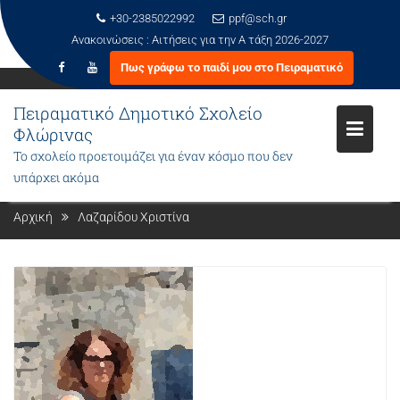
+30-2385022992
ppf@sch.gr
Ανακοινώσεις :
Αιτήσεις για την Α τάξη 2026-2027
Πως γράφω το παιδί μου στο Πειραματικό
Μεταπηδήστε
στο
Πειραματικό Δημοτικό Σχολείο
περιεχόμενο
Φλώρινας
Το σχολείο προετοιμάζει για έναν κόσμο που δεν
ΛΑΖΑΡΊΔΟΥ ΧΡΙΣΤΊΝΑ
υπάρχει ακόμα
Αρχική
Λαζαρίδου Χριστίνα