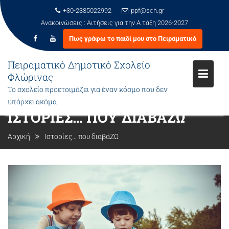
+30-2385022992
ppf@sch.gr
Ανακοινώσεις :
Αιτήσεις για την Α τάξη 2026-2027
Πως γράφω το παιδί μου στο Πειραματικό
Μεταπηδήστε
Πειραματικό Δημοτικό Σχολείο
στο
Φλώρινας
περιεχόμενο
Το σχολείο προετοιμάζει για έναν κόσμο που δεν
υπάρχει ακόμα
ΙΣΤΟΡΊΕΣ… ΠΟΥ ΔΙΑΒΆΖΩ
Αρχική
Ιστορίες… που διαβάΖΩ