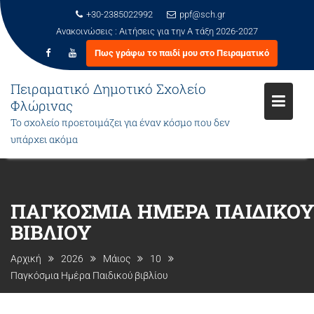
+30-2385022992
ppf@sch.gr
Ανακοινώσεις :
Αιτήσεις για την Α τάξη 2026-2027
Πως γράφω το παιδί μου στο Πειραματικό
Πειραματικό Δημοτικό Σχολείο
Φλώρινας
Το σχολείο προετοιμάζει για έναν κόσμο που δεν
υπάρχει ακόμα
Μεταπηδήστε
στο
περιεχόμενο
ΠΑΓΚΌΣΜΙΑ ΗΜΈΡΑ ΠΑΙΔΙΚΟ
ΒΙΒΛΊΟΥ
Αρχική
2026
Μάιος
10
Παγκόσμια Ημέρα Παιδικού βιβλίου