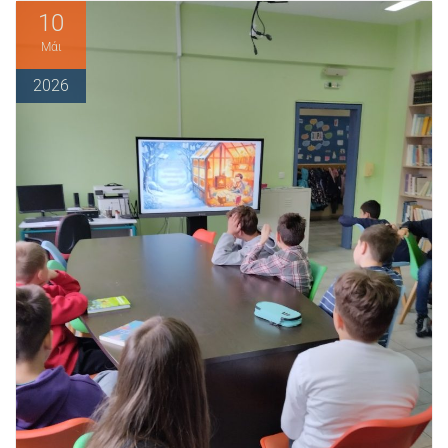
10
Μάι
2026