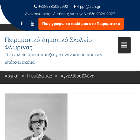
+30-2385022992
ppf@sch.gr
Ανακοινώσεις :
Αιτήσεις για την Α τάξη 2026-2027
Πως γράφω το παιδί μου στο Πειραματικό
Μεταπηδήστε
στο
Πειραματικό Δημοτικό Σχολείο
περιεχόμενο
Φλώρινας
Το σχολείο προετοιμάζει για έναν κόσμο που δεν
ΑΓΓΕΛΊΔΟΥ ΕΛΈΝΗ
υπάρχει ακόμα
Αρχική
Η ομάδα μας
Αγγελίδου Ελένη