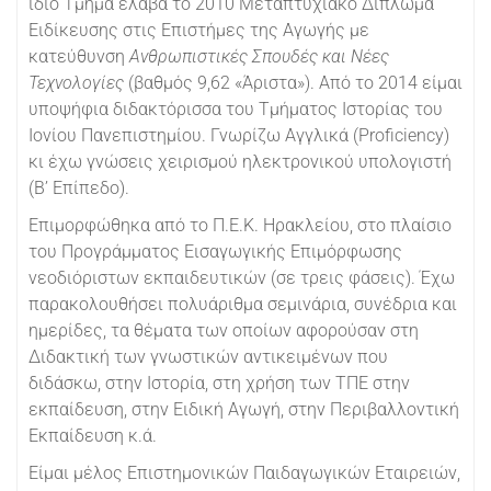
ίδιο Τμήμα έλαβα το 2010 Μεταπτυχιακό Δίπλωμα
Ειδίκευσης στις Επιστήμες της Αγωγής με
κατεύθυνση
Ανθρωπιστικές Σπουδές και Νέες
Τεχνολογίες
(βαθμός 9,62 «Άριστα»). Από το 2014 είμαι
υποψήφια διδακτόρισσα του Τμήματος Ιστορίας του
Ιονίου Πανεπιστημίου. Γνωρίζω Αγγλικά (Proficiency)
κι έχω γνώσεις χειρισμού ηλεκτρονικού υπολογιστή
(Β’ Επίπεδο).
Επιμορφώθηκα από το Π.Ε.Κ. Ηρακλείου, στο πλαίσιο
του Προγράμματος Εισαγωγικής Επιμόρφωσης
νεοδιόριστων εκπαιδευτικών (σε τρεις φάσεις). Έχω
παρακολουθήσει πολυάριθμα σεμινάρια, συνέδρια και
ημερίδες, τα θέματα των οποίων αφορούσαν στη
Διδακτική των γνωστικών αντικειμένων που
διδάσκω, στην Ιστορία, στη χρήση των ΤΠΕ στην
εκπαίδευση, στην Ειδική Αγωγή, στην Περιβαλλοντική
Εκπαίδευση κ.ά.
Είμαι μέλος Επιστημονικών Παιδαγωγικών Εταιρειών,