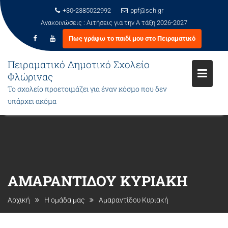
+30-2385022992
ppf@sch.gr
Ανακοινώσεις :
Αιτήσεις για την Α τάξη 2026-2027
Πως γράφω το παιδί μου στο Πειραματικό
Πειραματικό Δημοτικό Σχολείο
Φλώρινας
Το σχολείο προετοιμάζει για έναν κόσμο που δεν
υπάρχει ακόμα
Μεταπηδήστε
στο
περιεχόμενο
ΑΜΑΡΑΝΤΊΔΟΥ ΚΥΡΙΑΚΉ
Αρχική
Η ομάδα μας
Αμαραντίδου Κυριακή