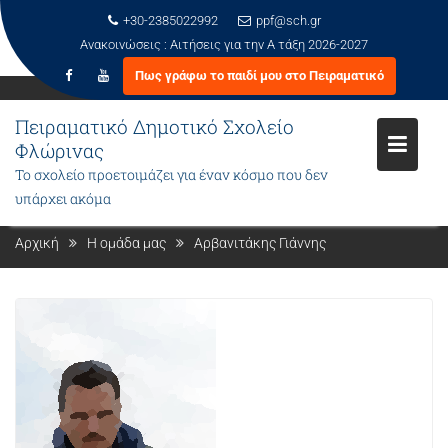
+30-2385022992
ppf@sch.gr
Ανακοινώσεις :
Αιτήσεις για την Α τάξη 2026-2027
Πως γράφω το παιδί μου στο Πειραματικό
Μεταπηδήστε
στο
Πειραματικό Δημοτικό Σχολείο
περιεχόμενο
Φλώρινας
Το σχολείο προετοιμάζει για έναν κόσμο που δεν
ΑΡΒΑΝΙΤΆΚΗΣ ΓΙΆΝΝΗΣ
υπάρχει ακόμα
Αρχική
Η ομάδα μας
Αρβανιτάκης Γιάννης