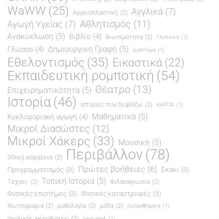
WaWW
(25)
Αγγλικά
(7)
Αγγειοπλαστική
(2)
Αθλητισμός
(11)
Αγωγή Υγείας
(7)
Ανακύκλωση
(5)
Βιβλίο
(4)
Βιωσιμότητα
(2)
Γλυπτική
(1)
Δημιουργική Γραφή
(5)
Γλώσσα
(4)
Διάστημα
(1)
Εθελοντισμός
(35)
Εικαστικά
(22)
Εκπαιδευτική ρομποτική
(54)
Θέατρο
(13)
Επιχειρηματικότητα
(5)
Ιστορία
(46)
Ιστορίες που διαβάζω
(2)
ΚΑΡΠΑ
(1)
Μαθηματικά
(5)
Κυκλοφοριακή αγωγή
(4)
Μικροί Διασώστες
(12)
Μικροί Χάκερς
(33)
Μουσική
(5)
Περιβάλλον
(78)
Οδική ασφάλεια
(2)
Πρώτες βοήθειες
(6)
Προγραμματισμός
(3)
Σκάκι
(3)
Τοπική Ιστορία
(5)
Τέχνες
(2)
Φιλαναγνωσία
(2)
Φυσικές επιστήμες
(3)
Φυσικές καταστροφές
(3)
Φωτογραφία
(2)
μυθολογία
(2)
μόδα
(2)
συναισθήματα
(1)
σχολικός εκφοβισμός
(2)
χαντμπολ
(1)