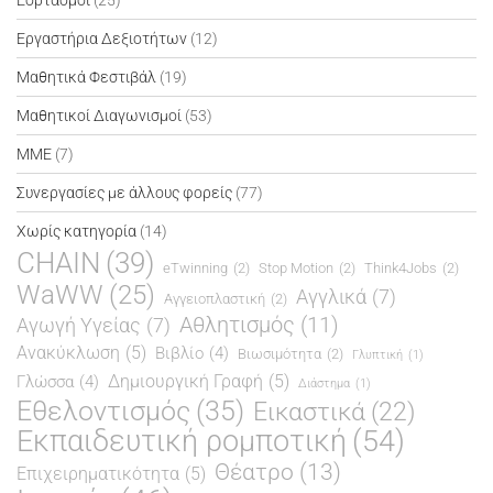
Εορτασμοί
(25)
Εργαστήρια Δεξιοτήτων
(12)
Μαθητικά Φεστιβάλ
(19)
Μαθητικοί Διαγωνισμοί
(53)
ΜΜΕ
(7)
Συνεργασίες με άλλους φορείς
(77)
Χωρίς κατηγορία
(14)
CHAIN
(39)
eTwinning
(2)
Stop Motion
(2)
Think4Jobs
(2)
WaWW
(25)
Αγγλικά
(7)
Αγγειοπλαστική
(2)
Αθλητισμός
(11)
Αγωγή Υγείας
(7)
Ανακύκλωση
(5)
Βιβλίο
(4)
Βιωσιμότητα
(2)
Γλυπτική
(1)
Δημιουργική Γραφή
(5)
Γλώσσα
(4)
Διάστημα
(1)
Εθελοντισμός
(35)
Εικαστικά
(22)
Εκπαιδευτική ρομποτική
(54)
Θέατρο
(13)
Επιχειρηματικότητα
(5)