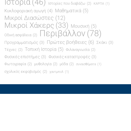
Ιστορία
(46)
Ιστορίες που διαβάζω
(2)
ΚΑΡΠΑ
(1)
Μαθηματικά
(5)
Κυκλοφοριακή αγωγή
(4)
Μικροί Διασώστες
(12)
Μικροί Χάκερς
(33)
Μουσική
(5)
Περιβάλλον
(78)
Οδική ασφάλεια
(2)
Πρώτες βοήθειες
(6)
Προγραμματισμός
(3)
Σκάκι
(3)
Τοπική Ιστορία
(5)
Τέχνες
(2)
Φιλαναγνωσία
(2)
Φυσικές επιστήμες
(3)
Φυσικές καταστροφές
(3)
Φωτογραφία
(2)
μυθολογία
(2)
μόδα
(2)
συναισθήματα
(1)
σχολικός εκφοβισμός
(2)
χαντμπολ
(1)
© All right reserved 2021
Education Base από
Acme Themes