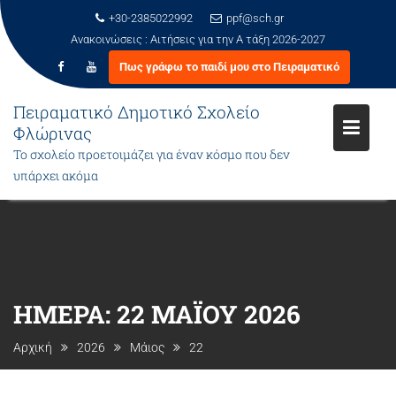
+30-2385022992
ppf@sch.gr
Ανακοινώσεις :
Αιτήσεις για την Α τάξη 2026-2027
Πως γράφω το παιδί μου στο Πειραματικό
Πειραματικό Δημοτικό Σχολείο
Φλώρινας
Το σχολείο προετοιμάζει για έναν κόσμο που δεν
υπάρχει ακόμα
Μεταπηδήστε
στο
περιεχόμενο
ΗΜΈΡΑ:
22 ΜΑΪ́ΟΥ 2026
Αρχική
2026
Μάιος
22