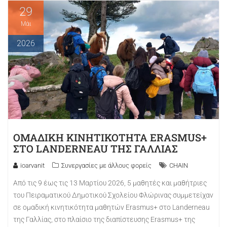
29
Μάι
2026
ΟΜΑΔΙΚΉ ΚΙΝΗΤΙΚΌΤΗΤΑ ERASMUS+
ΣΤΟ LANDERNEAU ΤΗΣ ΓΑΛΛΊΑΣ
ioarvanit
Συνεργασίες με άλλους φορείς
CHAIN
Από τις 9 έως τις 13 Μαρτίου 2026, 5 μαθητές και μαθήτριες
του Πειραματικού Δημοτικού Σχολείου Φλώρινας συμμετείχαν
σε ομαδική κινητικότητα μαθητών Erasmus+ στο Landerneau
της Γαλλίας, στο πλαίσιο της διαπίστευσης Erasmus+ της