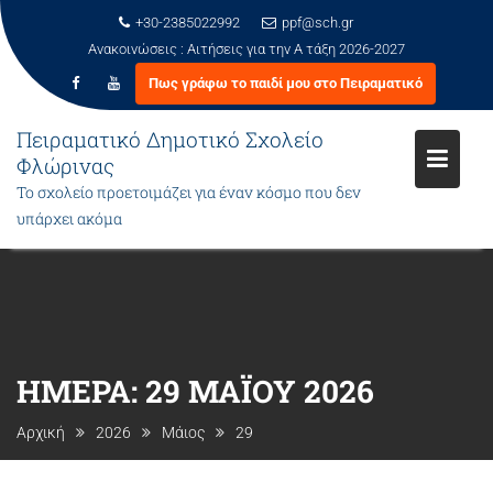
+30-2385022992
ppf@sch.gr
Ανακοινώσεις :
Αιτήσεις για την Α τάξη 2026-2027
Πως γράφω το παιδί μου στο Πειραματικό
Πειραματικό Δημοτικό Σχολείο
Φλώρινας
Το σχολείο προετοιμάζει για έναν κόσμο που δεν
υπάρχει ακόμα
Μεταπηδήστε
στο
περιεχόμενο
ΗΜΈΡΑ:
29 ΜΑΪ́ΟΥ 2026
Αρχική
2026
Μάιος
29