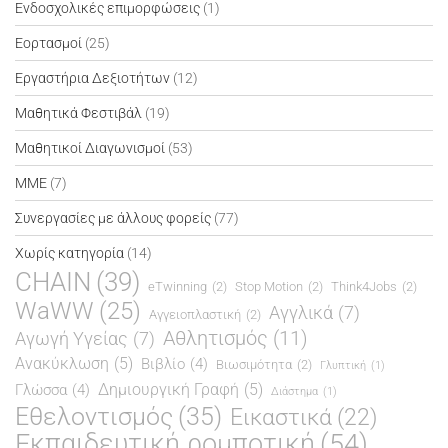
Ενδοσχολικές επιμορφώσεις
(1)
Εορτασμοί
(25)
Εργαστήρια Δεξιοτήτων
(12)
Μαθητικά Φεστιβάλ
(19)
Μαθητικοί Διαγωνισμοί
(53)
ΜΜΕ
(7)
Συνεργασίες με άλλους φορείς
(77)
Χωρίς κατηγορία
(14)
CHAIN
(39)
eTwinning
(2)
Stop Motion
(2)
Think4Jobs
(2)
WaWW
(25)
Αγγλικά
(7)
Αγγειοπλαστική
(2)
Αθλητισμός
(11)
Αγωγή Υγείας
(7)
Ανακύκλωση
(5)
Βιβλίο
(4)
Βιωσιμότητα
(2)
Γλυπτική
(1)
Δημιουργική Γραφή
(5)
Γλώσσα
(4)
Διάστημα
(1)
Εθελοντισμός
(35)
Εικαστικά
(22)
Εκπαιδευτική ρομποτική
(54)