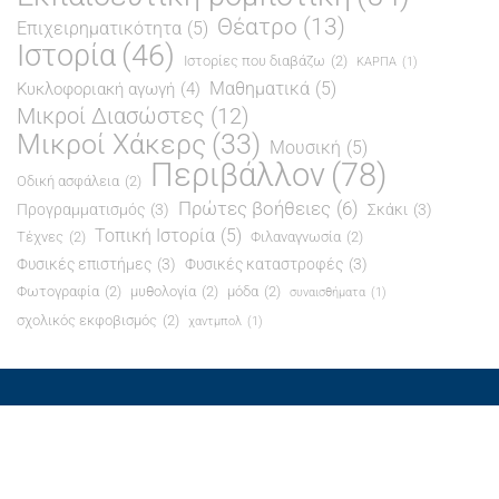
Θέατρο
(13)
Επιχειρηματικότητα
(5)
Ιστορία
(46)
Ιστορίες που διαβάζω
(2)
ΚΑΡΠΑ
(1)
Μαθηματικά
(5)
Κυκλοφοριακή αγωγή
(4)
Μικροί Διασώστες
(12)
Μικροί Χάκερς
(33)
Μουσική
(5)
Περιβάλλον
(78)
Οδική ασφάλεια
(2)
Πρώτες βοήθειες
(6)
Προγραμματισμός
(3)
Σκάκι
(3)
Τοπική Ιστορία
(5)
Τέχνες
(2)
Φιλαναγνωσία
(2)
Φυσικές επιστήμες
(3)
Φυσικές καταστροφές
(3)
Φωτογραφία
(2)
μυθολογία
(2)
μόδα
(2)
συναισθήματα
(1)
σχολικός εκφοβισμός
(2)
χαντμπολ
(1)
© All right reserved 2021