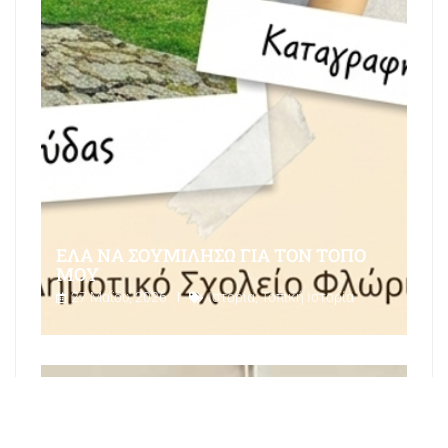
ΈΛΑ ΝΑ ΣΟΥΜΙΛΉΣΩ ΓΙΑ ΤΟΝ ΤΌΠΟ
ΜΟΥ
27 Μαΐου, 2026
Ιστορία
,
Τοπική Ιστορία